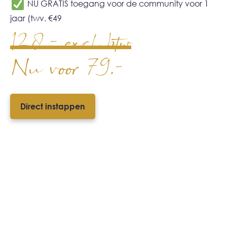
NU GRATIS toegang voor de community voor 1
jaar (twv. €49
128,- excl btw
Nu voor 79,-
Direct instappen