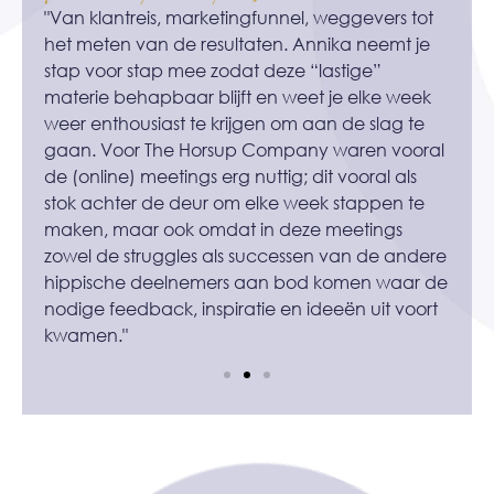
de
"Van klantreis, marketingfunnel, weggevers tot
“Ee
s
het meten van de resultaten. Annika neemt je
Equ
jf.
stap voor stap mee zodat deze “lastige”
waa
om
materie behapbaar blijft en weet je elke week
waa
t
weer enthousiast te krijgen om aan de slag te
ver
ing.
gaan. Voor The Horsup Company waren vooral
zie
de (online) meetings erg nuttig; dit vooral als
stok achter de deur om elke week stappen te
maken, maar ook omdat in deze meetings
zowel de struggles als successen van de andere
hippische deelnemers aan bod komen waar de
nodige feedback, inspiratie en ideeën uit voort
kwamen."