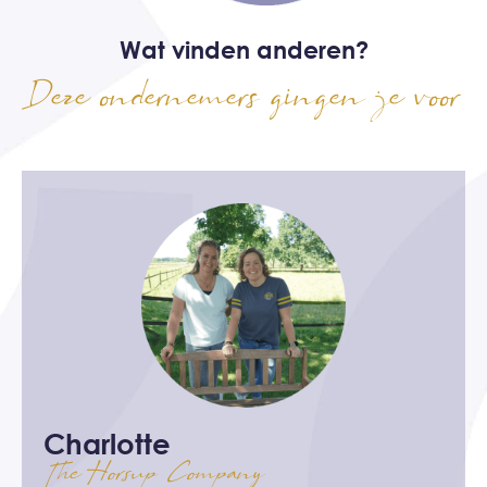
Wat vinden anderen?
Deze ondernemers gingen je voor
Charlotte
J
The Horsup Company
Eff