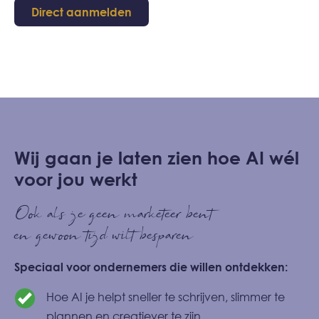
Direct aanmelden
Wij gaan je laten zien hoe AI wél
voor jou werkt
Ook als je geen marketeer bent
en gewoon tijd wilt besparen
Speciaal voor ondernemers die willen ontdekken:
Hoe AI je helpt sneller te schrijven, slimmer te
plannen en creatiever te zijn