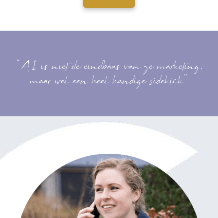
"AI is niet de eindbaas van je marketing,
maar wel een heel handige sidekick"