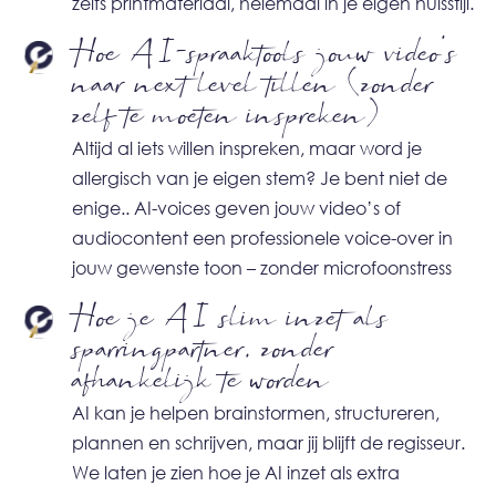
zelfs printmateriaal, helemaal in je eigen huisstijl.
Hoe AI-spraaktools jouw video’s
naar next level tillen (zonder
zelf te moeten inspreken)
Altijd al iets willen inspreken, maar word je
allergisch van je eigen stem? Je bent niet de
enige.. AI-voices geven jouw video’s of
audiocontent een professionele voice-over in
jouw gewenste toon – zonder microfoonstress
Hoe je AI slim inzet als
sparringpartner, zonder
afhankelijk te worden
AI kan je helpen brainstormen, structureren,
plannen en schrijven, maar jij blijft de regisseur.
We laten je zien hoe je AI inzet als extra