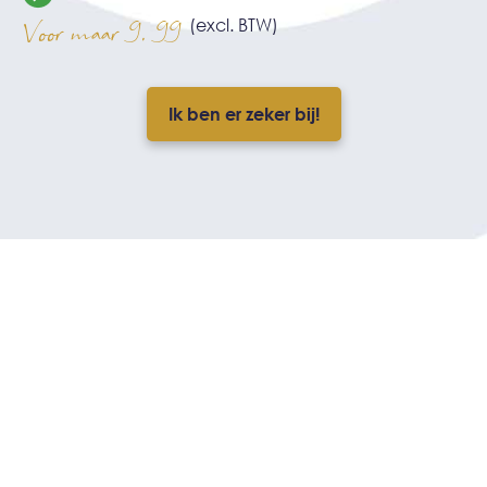
(excl. BTW)
Voor maar 9, 99
Ik ben er zeker bij!