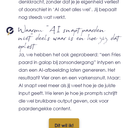
denkkracht, zonder dat je je eigenheid verliest
of doorschiet in ‘AI doet alles wel’. Jij bepaalt
nog steeds wat werkt.
Waarom "AI snapt paarden
niet” deels waar is en hoe jij dat
oplost
Ja, we hebben het ook geprobeerd: “een Fries
paard in galop bij zonsondergang” intypen en
dan een AI-afbeelding laten genereren. Het
resultaat? Vier oren en een varkenssnuit. Maar:
AI snapt veel meer als jíj weet hoe je de juiste
input geeft. We leren je hoe je prompts schrijft
die wel bruikbare output geven, ook voor
paardengekke content.
Dit wil ik!